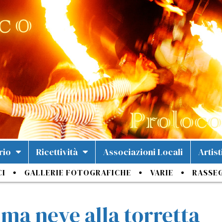
rio
Ricettività
Associazioni Locali
Artist
CI
GALLERIE FOTOGRAFICHE
VARIE
RASSE
ima neve alla torretta