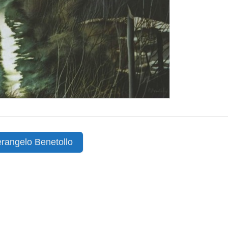
rangelo Benetollo
ion