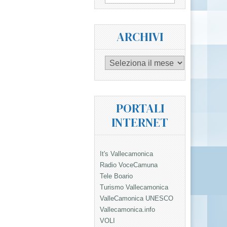
per:
ARCHIVI
Archivi
PORTALI
INTERNET
It's Vallecamonica
Radio VoceCamuna
Tele Boario
Turismo Vallecamonica
ValleCamonica UNESCO
Vallecamonica.info
VOLI