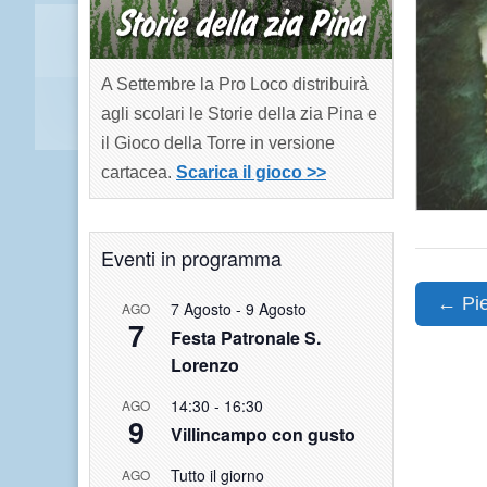
A Settembre la Pro Loco distribuirà
agli scolari le Storie della zia Pina e
il Gioco della Torre in versione
cartacea.
Scarica il gioco >>
Eventi in programma
Post
← Pie
7 Agosto
-
9 Agosto
AGO
7
navigat
Festa Patronale S.
Lorenzo
14:30
-
16:30
AGO
9
Villincampo con gusto
Tutto il giorno
AGO