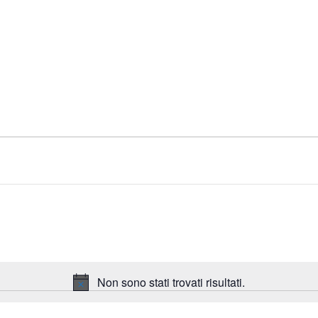
Non sono stati trovati risultati.
N
o