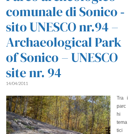
comunale di Sonico ‐
sito UNESCO nr.94 –
Archaeological Park
of Sonico – UNESCO
site nr. 94
14/04/2011
Tra i
parc
hi
tema
tici