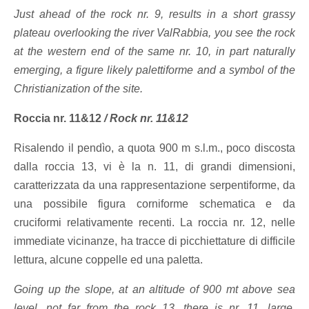
Just ahead of the rock nr. 9, results in a short grassy
plateau overlooking the river ValRabbia, you see the rock
at the western end of the same nr. 10, in part naturally
emerging, a figure likely palettiforme and a symbol of the
Christianization of the site.
Roccia nr. 11&12
/
Rock nr. 11&12
Risalendo il pendìo, a quota 900 m s.l.m., poco discosta
dalla roccia 13, vi è la n. 11, di grandi dimensioni,
caratterizzata da una rappresentazione serpentiforme, da
una possibile figura corniforme schematica e da
cruciformi relativamente recenti. La roccia nr. 12, nelle
immediate vicinanze, ha tracce di picchiettature di difficile
lettura, alcune coppelle ed una paletta.
Going up the slope, at an altitude of 900 mt above sea
level, not far from the rock 13, there is nr. 11, large,