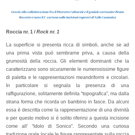
Grazie alla collaborazione fra il Distretto Culturale e il geniale cartoonist Bruno
Bozzetto è nato il 1° cartoon sulle incisioni rupestri di Valle Camonica
Roccia nr. 1 /
Rock nr. 1
La superficie si presenta ricca di simboli, anche se ad
una prima vista può sembrarne priva, a causa della
grumosità della roccia. Gli elementi dominanti che la
caratterizzano sono sicuramente le numerosissime figure
di paletta e le rappresentazioni meandriformi e circolari.
In particolare si segnala la presenza di una
raffigurazione, solitamente definita “topografica”, ma dalla
strana forma che ricorda un bambino in fasce. Da alcuni
essa è descritta come la rappresentazione di una divinità
e per questo motivo si è solito riferirsi a questa incisione
come all’ “Idolo di Sonico”. Secondo una curiosa
tradizione orale locale le figure rappresentate sulla roccia