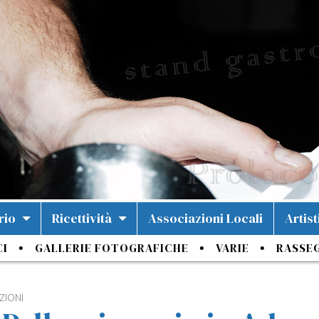
rio
Ricettività
Associazioni Locali
Artist
CI
GALLERIE FOTOGRAFICHE
VARIE
RASSE
ZIONI