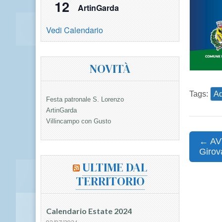
12
ArtinGarda
Vedi Calendario
NOVITÀ
Tags:
Ad
Festa patronale S. Lorenzo
ArtinGarda
Villincampo con Gusto
Post
← AV
Girov
navigat
ULTIME DAL
TERRITORIO
Calendario Estate 2024