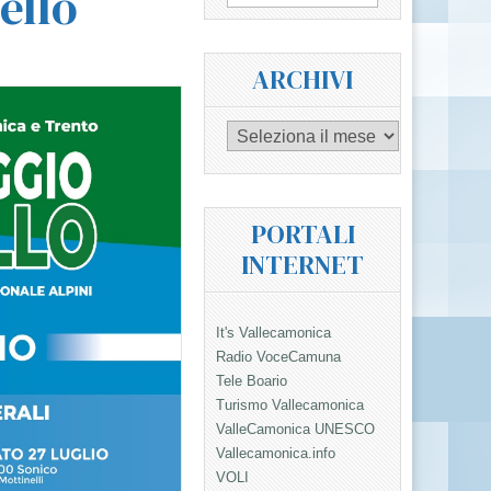
ello
per:
ARCHIVI
Archivi
PORTALI
INTERNET
It's Vallecamonica
Radio VoceCamuna
Tele Boario
Turismo Vallecamonica
ValleCamonica UNESCO
Vallecamonica.info
VOLI