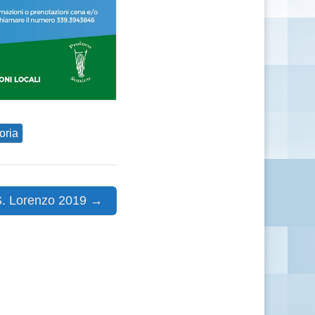
oria
S. Lorenzo 2019 →