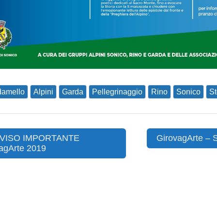
amello
Alpini
Garda
Pellegrinaggio
Rino
Sonico
St
VISO IMPORTANTE
GirovagArte – 
agArte 2019
ion