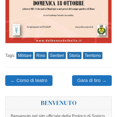
Tags:
Militare
Rino
Sentieri
Storia
Territorio
Post
← Corso di teatro
Gara di tiro →
navigation
BENVENUTO
Benvenuto nel sito ufficiale della Proloco di Sonico