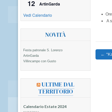
12
ArtinGarda
Ore
Vedi Calendario
A s
NOVITÀ
Festa patronale S. Lorenzo
Post
← “Ka
ArtinGarda
navigat
Villincampo con Gusto
ULTIME DAL
TERRITORIO
Calendario Estate 2024