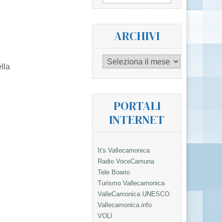
per:
ARCHIVI
Archivi
lla
PORTALI
INTERNET
It's Vallecamonica
Radio VoceCamuna
Tele Boario
Turismo Vallecamonica
ValleCamonica UNESCO
Vallecamonica.info
VOLI