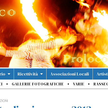
rio
Ricettività
Associazioni Locali
Artist
CI
GALLERIE FOTOGRAFICHE
VARIE
RASSE
ZIONI