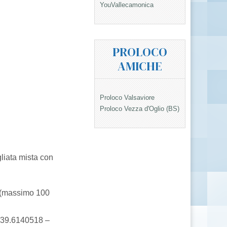
YouVallecamonica
PROLOCO
AMICHE
Proloco Valsaviore
Proloco Vezza d'Oglio (BS)
gliata mista con
o (massimo 100
 339.6140518 –