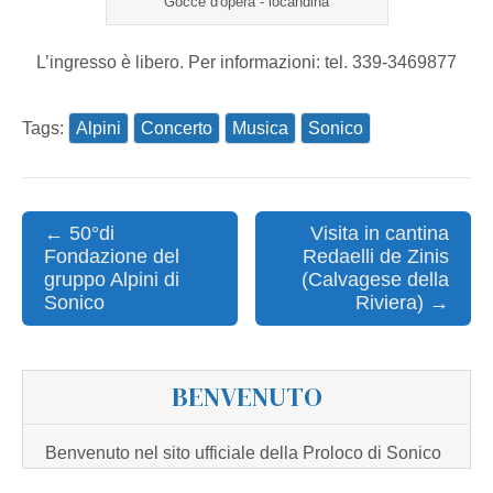
Gocce d'opera - locandina
L’ingresso è libero. Per informazioni: tel. 339-3469877
Tags:
Alpini
Concerto
Musica
Sonico
Post
← 50°di
Visita in cantina
Fondazione del
Redaelli de Zinis
navigation
gruppo Alpini di
(Calvagese della
Sonico
Riviera) →
BENVENUTO
Benvenuto nel sito ufficiale della Proloco di Sonico