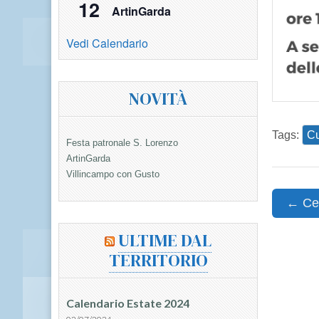
12
ArtinGarda
Vedi Calendario
NOVITÀ
Tags:
Cu
Festa patronale S. Lorenzo
ArtinGarda
Villincampo con Gusto
Post
← Cen
navigat
ULTIME DAL
TERRITORIO
Calendario Estate 2024