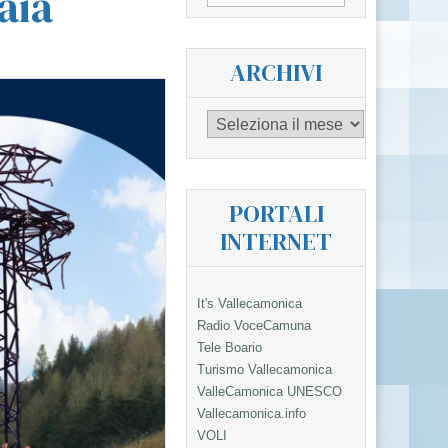
aia
per:
ARCHIVI
Archivi
PORTALI
INTERNET
It's Vallecamonica
Radio VoceCamuna
Tele Boario
Turismo Vallecamonica
ValleCamonica UNESCO
Vallecamonica.info
VOLI