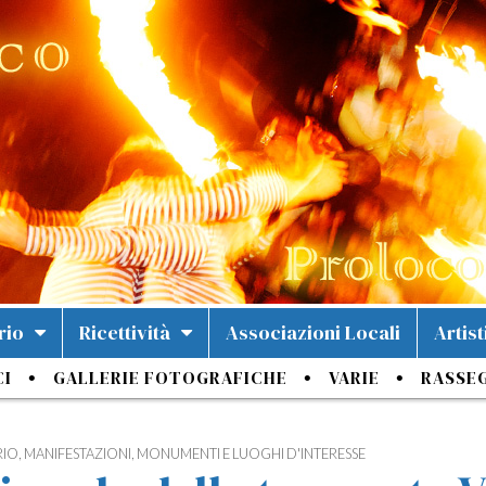
rio
Ricettività
Associazioni Locali
Artist
CI
GALLERIE FOTOGRAFICHE
VARIE
RASSE
RIO
,
MANIFESTAZIONI
,
MONUMENTI E LUOGHI D'INTERESSE