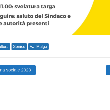
ltura
Sonico
Val Malga
a sociale 2023
ion