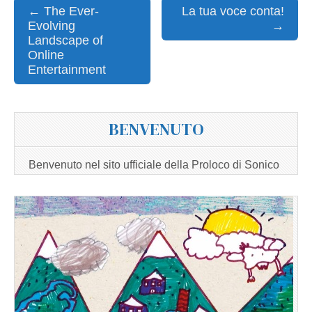
Post
← The Ever-
La tua voce conta!
Evolving
→
navigation
Landscape of
Online
Entertainment
BENVENUTO
Benvenuto nel sito ufficiale della Proloco di Sonico