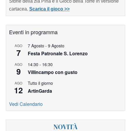
Storie della zia Pina e il Gioco della Torre in versione
cartacea.
Scarica il gioco >>
Eventi in programma
7 Agosto
-
9 Agosto
AGO
7
Festa Patronale S. Lorenzo
14:30
-
16:30
AGO
9
Villincampo con gusto
Tutto il giorno
AGO
12
ArtinGarda
Vedi Calendario
NOVITÀ