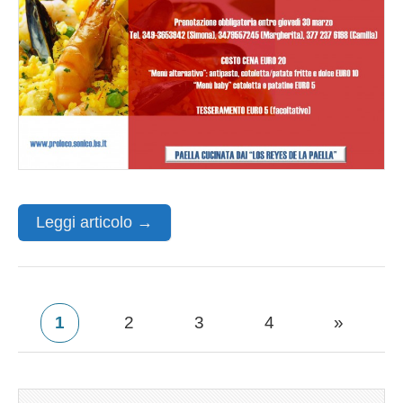
Leggi articolo →
1
2
3
4
»