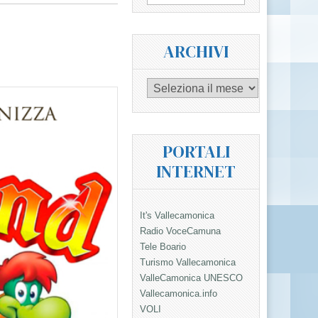
per:
ARCHIVI
Archivi
PORTALI
INTERNET
It's Vallecamonica
Radio VoceCamuna
Tele Boario
Turismo Vallecamonica
ValleCamonica UNESCO
Vallecamonica.info
VOLI