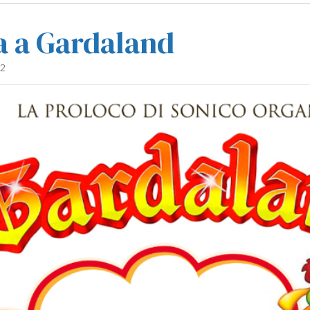
a a Gardaland
12