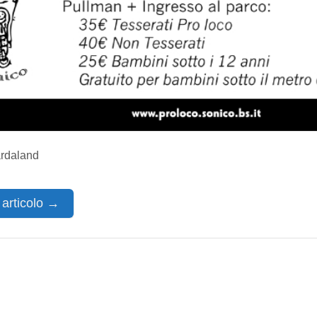
ardaland
 articolo →