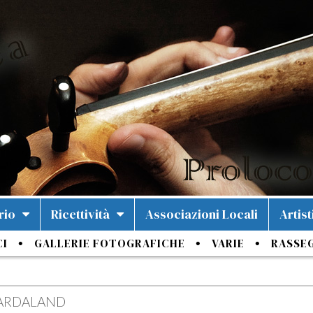
rio
Ricettività
Associazioni Locali
Artist
CI
GALLERIE FOTOGRAFICHE
VARIE
RASSE
ARDALAND