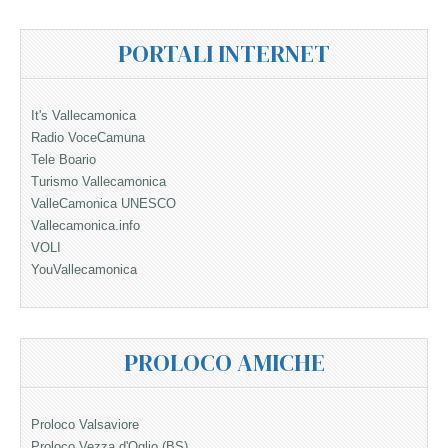
PORTALI INTERNET
It's Vallecamonica
Radio VoceCamuna
Tele Boario
Turismo Vallecamonica
ValleCamonica UNESCO
Vallecamonica.info
VOLI
YouVallecamonica
PROLOCO AMICHE
Proloco Valsaviore
Proloco Vezza d'Oglio (BS)