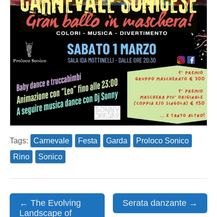
Tags:
Carnevale
Festa
Garda
Proloco Sonico
Rino
Sonico
Post
← The Evolving
Serata danzante →
Landscape of
navigation