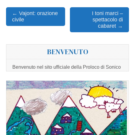
Post
← Vajont: orazione
I toni marci –
civile
spettacolo di
navigation
cabaret →
BENVENUTO
Benvenuto nel sito ufficiale della Proloco di Sonico