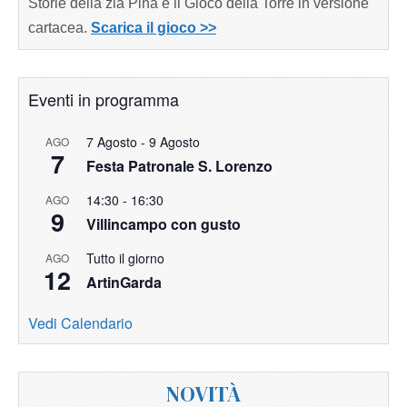
Storie della zia Pina e il Gioco della Torre in versione
cartacea.
Scarica il gioco >>
Eventi in programma
7 Agosto
-
9 Agosto
AGO
7
Festa Patronale S. Lorenzo
14:30
-
16:30
AGO
9
Villincampo con gusto
Tutto il giorno
AGO
12
ArtinGarda
Vedi Calendario
NOVITÀ