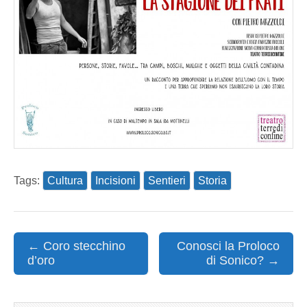
Tags:
Cultura
Incisioni
Sentieri
Storia
Post
← Coro stecchino
Conosci la Proloco
d’oro
di Sonico? →
navigation