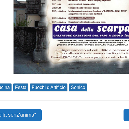
cina
Festa
Fuochi d'Artificio
Sonico
lla senz’anima”
ion