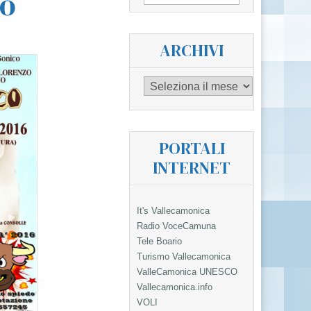
zo
per:
ARCHIVI
Archivi
PORTALI
INTERNET
It's Vallecamonica
Radio VoceCamuna
Tele Boario
Turismo Vallecamonica
ValleCamonica UNESCO
Vallecamonica.info
VOLI