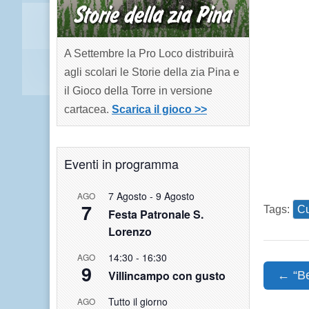
A Settembre la Pro Loco distribuirà
agli scolari le Storie della zia Pina e
il Gioco della Torre in versione
cartacea.
Scarica il gioco >>
Eventi in programma
7 Agosto
-
9 Agosto
AGO
7
Tags:
Cu
Festa Patronale S.
Lorenzo
14:30
-
16:30
AGO
9
Post
Villincampo con gusto
← “Be
navigat
Tutto il giorno
AGO