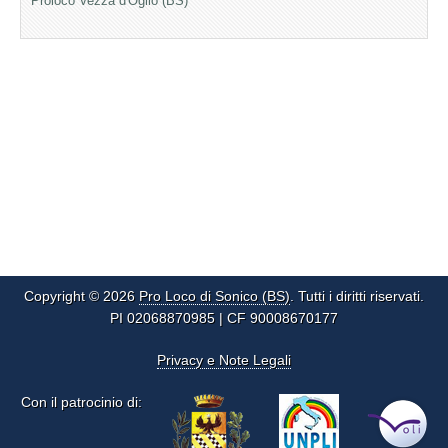
Proloco Vezza d'Oglio (BS)
Copyright © 2026
Pro Loco di Sonico (BS)
. Tutti i diritti riservati.
PI 02068870985 | CF 90008670177
Privacy e Note Legali
Con il patrocinio di: